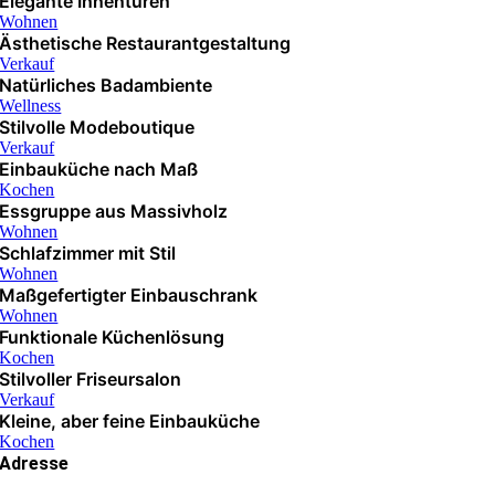
Elegante Innentüren
Wohnen
Ästhetische Restaurantgestaltung
Verkauf
Natürliches Badambiente
Wellness
Stilvolle Modeboutique
Verkauf
Einbauküche nach Maß
Kochen
Essgruppe aus Massivholz
Wohnen
Schlafzimmer mit Stil
Wohnen
Maßgefertigter Einbauschrank
Wohnen
Funktionale Küchenlösung
Kochen
Stilvoller Friseursalon
Verkauf
Kleine, aber feine Einbauküche
Kochen
Adresse