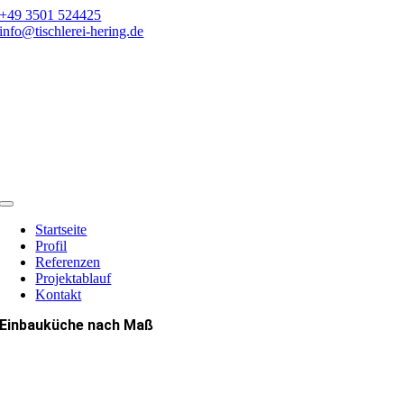
Zum
+49 3501 524425
Inhalt
info@tischlerei-hering.de
springen
Toggle
Navigation
Startseite
Profil
Referenzen
Projektablauf
Kontakt
Einbauküche nach Maß