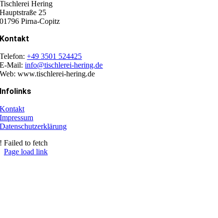
Tischlerei Hering
Hauptstraße 25
01796 Pirna-Copitz
Kontakt
Telefon:
+49 3501 524425
E-Mail:
info@tischlerei-hering.de
Web: www.tischlerei-hering.de
Infolinks
Kontakt
Impressum
Datenschutzerklärung
! Failed to fetch
Page load link
Nach
oben