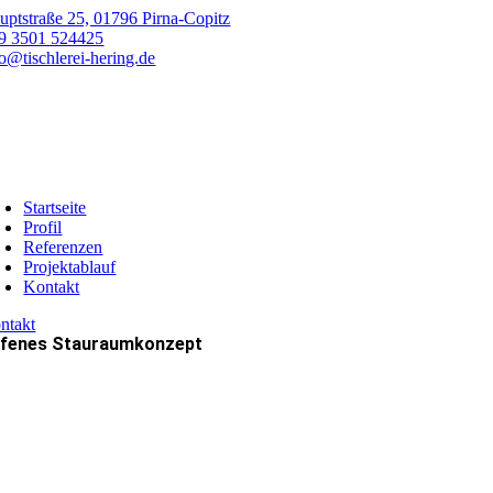
Zum
uptstraße 25, 01796 Pirna-Copitz
Inhalt
9 3501 524425
springen
fo@tischlerei-hering.de
oggle
avigation
Startseite
Profil
Referenzen
Projektablauf
Kontakt
ntakt
fenes Stauraumkonzept