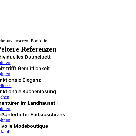
hr aus unserem Portfolio
eitere Referenzen
dividuelles Doppelbett
hnen
lz trifft Gemütlichkeit
hnen
nktionale Eleganz
llness
nktionale Küchenlösung
chen
nentüren im Landhausstil
hnen
ßgefertigter Einbauschrank
hnen
ilvolle Modeboutique
rkauf