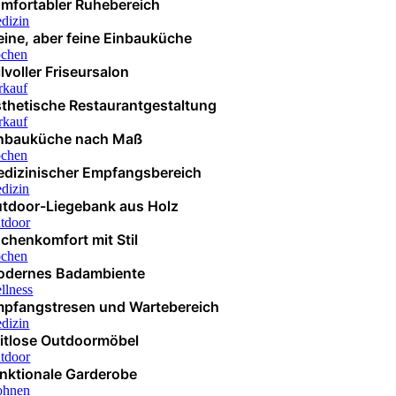
mfortabler Ruhebereich
dizin
eine, aber feine Einbauküche
chen
ilvoller Friseursalon
rkauf
thetische Restaurantgestaltung
rkauf
nbauküche nach Maß
chen
dizinischer Empfangsbereich
dizin
tdoor-Liegebank aus Holz
tdoor
chenkomfort mit Stil
chen
dernes Badambiente
llness
pfangstresen und Wartebereich
dizin
itlose Outdoormöbel
tdoor
nktionale Garderobe
hnen